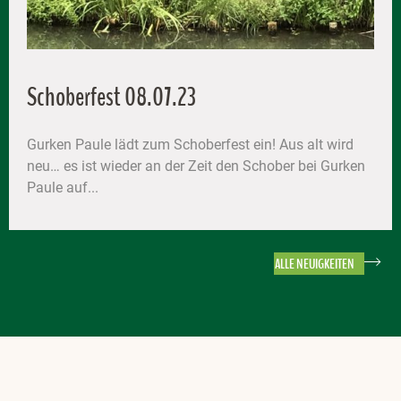
Schoberfest 08.07.23
Gurken Paule lädt zum Schoberfest ein! Aus alt wird
neu… es ist wieder an der Zeit den Schober bei Gurken
Paule auf...
ALLE NEUIGKEITEN