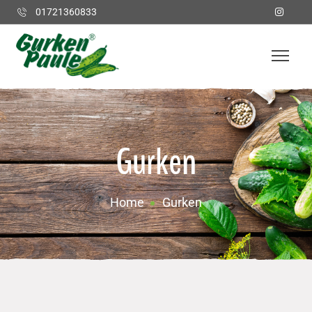
01721360833
Gurken
Home
Gurken