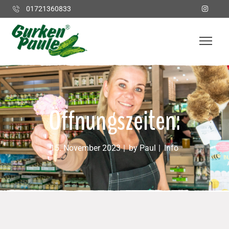
01721360833
Öffnungszeiten:
15. November 2023
by
Paul
Info